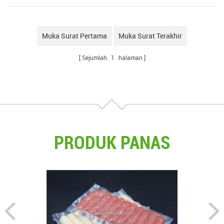
penyelesaian pembungkusan kami termasuk vakum dan MAP adalah paling
sesuai bukan sahaja untuk penyimpanan dan pengedaran tetapi juga untuk
keperluan fungsian. Kecuali atas struktur disenaraikan, kami boleh
menyediakan filem fungsi lain, sebagai contoh: filem mudah-kulit, anti-
Muka Surat Pertama
Muka Surat Terakhir
fogging filem; filem anti-ultraungu; filem anti-statik; filem beg air; filem
resporatory; ostomy beg filem, cecair pembungkusan filem dan lain-lain .
Sejumlah
1
halaman
PRODUK PANAS