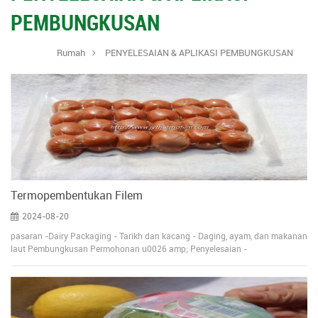
PEMBUNGKUSAN
Rumah
PENYELESAIAN & APLIKASI PEMBUNGKUSAN
Termopembentukan Filem
2024-08-20
pasaran -Dairy Packaging - Tarikh dan kacang - Daging, ayam, dan makanan
laut Pembungkusan Permohonan u0026 amp; Penyelesaian -
Thermoforming Filem (filem bawah fleksibel) bahan - Ketebalan 100 -350μ -
EVOH sebagai lapisan penghalang - PP atau PE sebagai pengedap lapisan -
lapisan PA untuk rintangan tusukan yang sangat baik kelebihan - prestasi
membentuk tertunggak - Pelbagai penghantaran oksigen, termasuk
sederhana dan halangan yang tinggi - kejelasan Hubungan baik - kesan