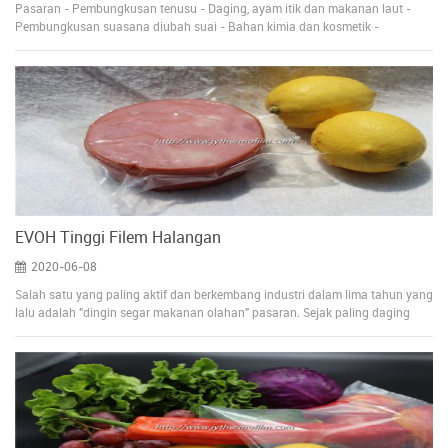
Pasaran - Pembungkusan tenusu - Daging, ayam itik dan makanan laut -
Pembungkusan suasana diubah suai - Bahan kimia dan kosmetik -
Pembungkusan ubat Penyelesaian Pembungkusan - VFFS&FFFS -
Thernoforming (filem teratas) - Thernoforming (filem bawah) - Filem
Pembungkusan Vakum Bahan - Ketebalan 40-200Âµ - EVOH sebagai
lapisan penghalang - PE atau PP sebagai lapisan pengedap - PA untuk
penghalang yang lebih baik dan sifat mekanikal yang dipertingkatkan
Kelebihan - blok penghalang EVOH/PA - Sifat optik yang sangat baik -
Prestasi pengedap yang unggul - Tersedia untuk pengedap kunci dan kulit
Menukar - Tersedia sebagai gulungan dengan satu bahagian yang dirawat -
Tersedia dengan pelekat laminasi panas satu sisi
EVOH Tinggi Filem Halangan
2020-06-08
Salah satu yang paling aktif dan berkembang industri dalam lima tahun yang
lalu adalah "dingin segar makanan olahan" pasaran. Sejak paling daging
dan keju produk sejarah dijual berasingan atau dijual baru di meja, moden
kedai runcit menawarkan pelbagai siap untuk digunakan mengiris
penyelesaian hari ini. Dalam kebanyakan kasus, keju, daging dan unggas
diiris dan disimpan di dalam plastik dulang yang ditutup dengan peelable,
lebih sering reclosable filem penutup atau laminate. Seperti ini adalah akhir
perniagaan pengguna, di mana bungkusan disimpan di kedai runcit rak, ini
produk di kemudahan, dilanjutkan kehidupan rak dan sangat baik cetak